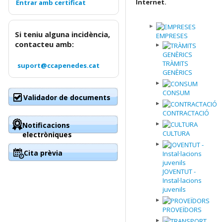
Internet.
Si teniu alguna incidència,
EMPRESES
contacteu amb:
TRÀMITS
suport@ccapenedes.cat
GENÈRICS
CONSUM
Validador de documents
CONTRACTACIÓ
Notificacions
CULTURA
electròniques
Cita prèvia
JOVENTUT -
Instal·lacions
juvenils
PROVEÏDORS