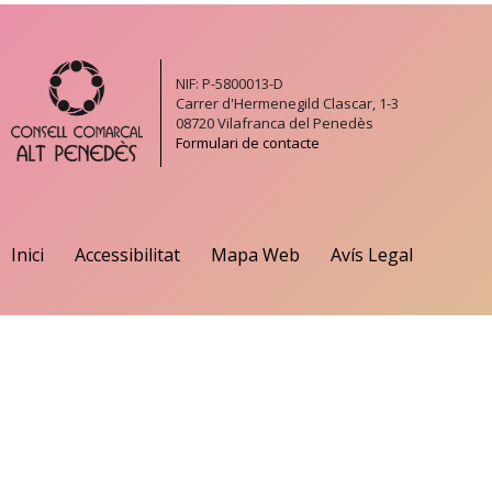
NIF: P-5800013-D
Carrer d'Hermenegild Clascar, 1-3
08720 Vilafranca del Penedès
Formulari de contacte
Inici
Accessibilitat
Mapa Web
Avís Legal