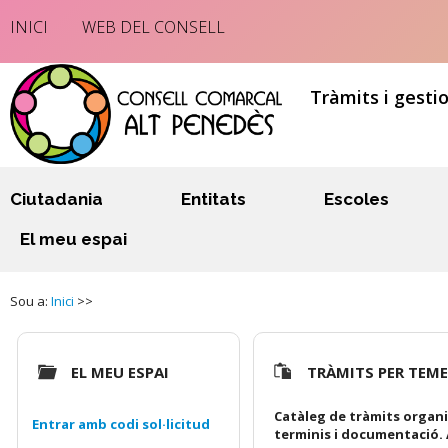
INICI
WEB DEL CONSELL
Tràmits i gesti
Ciutadania
Entitats
Escoles
El meu espai
Sou a:
Inici
>>
EL MEU ESPAI
TRÀMITS PER TEM
Catàleg de tràmits organi
Entrar amb codi sol·licitud
terminis i documentació. 