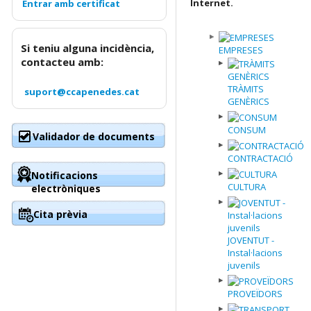
Internet.
Si teniu alguna incidència,
EMPRESES
contacteu amb:
TRÀMITS
suport@ccapenedes.cat
GENÈRICS
CONSUM
Validador de documents
CONTRACTACIÓ
Notificacions
CULTURA
electròniques
Cita prèvia
JOVENTUT -
Instal·lacions
juvenils
PROVEÏDORS