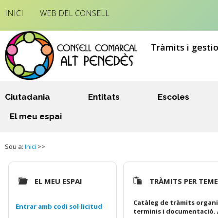
INICI
WEB DEL CONSELL
Tràmits i gesti
Ciutadania
Entitats
Escoles
El meu espai
Sou a:
Inici
>>
EL MEU ESPAI
TRÀMITS PER TEM
Catàleg de tràmits organi
Entrar amb codi sol·licitud
terminis i documentació. 