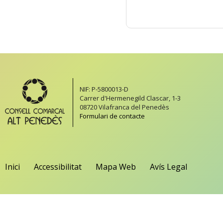
NIF: P-5800013-D
Carrer d'Hermenegild Clascar, 1-3
08720 Vilafranca del Penedès
Formulari de contacte
Inici
Accessibilitat
Mapa Web
Avís Legal