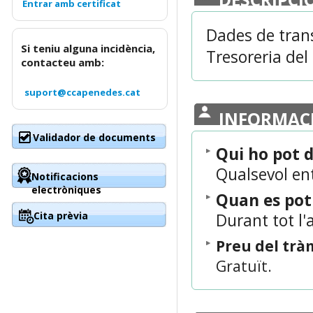
Dades de tran
Si teniu alguna incidència,
Tresoreria del
contacteu amb:
suport@ccapenedes.cat
INFORMAC
Validador de documents
Qui ho pot
Qualsevol ent
Notificacions
electròniques
Quan es po
Cita prèvia
Durant tot l'
Preu del trà
Gratuït.