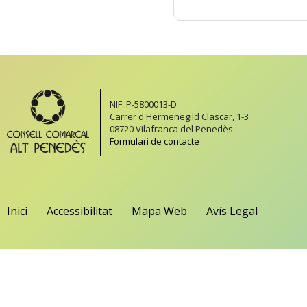
NIF: P-5800013-D
Carrer d'Hermenegild Clascar, 1-3
08720 Vilafranca del Penedès
Formulari de contacte
Inici
Accessibilitat
Mapa Web
Avís Legal