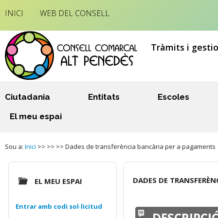
INICI
WEB DEL CONSELL
Tràmits i gesti
Ciutadania
Entitats
Escoles
El meu espai
Sou a:
Inici
>> >> >> Dades de transferència bancària per a pagaments
DADES DE TRANSFERÈN
EL MEU ESPAI
Entrar amb codi sol·licitud
DESCRIPCI