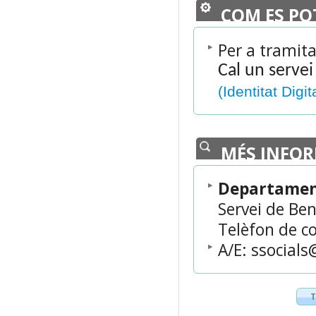
COM ES PO
Per a tramita
Cal un servei
(Identitat Digit
MÉS INFO
Departament
Servei de Ben
Telèfon de co
A/E: ssocial
T