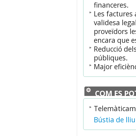
financeres.
Les factures
validesa legal
proveïdors l
encara que e
Reducció del
públiques.
Major eficiènc
COM ES PO
Telemàticam
Bústia de lli