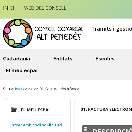
INICI
WEB DEL CONSELL
Tràmits i gesti
Ciutadania
Entitats
Escoles
El meu espai
Sou a:
Inici
>> >> >> 01. Factura electrònica
01. FACTURA ELECTRÒN
EL MEU ESPAI
Entrar amb codi sol·licitud
DESCRIPCI