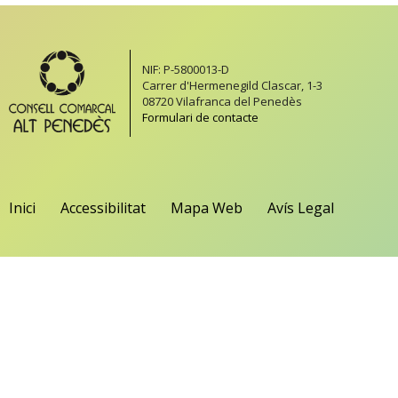
NIF: P-5800013-D
Carrer d'Hermenegild Clascar, 1-3
08720 Vilafranca del Penedès
Formulari de contacte
Inici
Accessibilitat
Mapa Web
Avís Legal