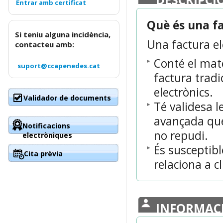
Què és una f
Si teniu alguna incidència,
Una factura el
contacteu amb:
Conté el mat
suport@ccapenedes.cat
factura tradi
electrònics.
Validador de documents
Té validesa l
avançada que 
Notificacions
no repudi.
electròniques
És susceptibl
Cita prèvia
relaciona a cl
INFORMAC