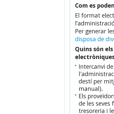
Com es poden
El format elec
l’administraci
Per generar l
disposa de di
Quins són els
electrònique
Intercanvi de
l'administrac
destí per mit
manual).
Els proveïdor
de les seves 
tresoreria i 