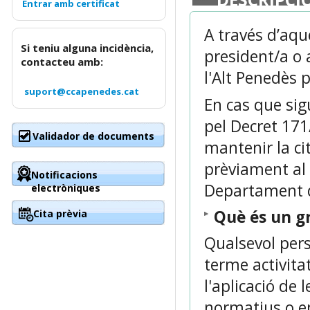
A través d’aque
Si teniu alguna incidència,
president/a o 
contacteu amb:
l'Alt Penedès
suport@ccapenedes.cat
En cas que sig
pel Decret 171
Validador de documents
mantenir la cit
prèviament al 
Notificacions
Departament d
electròniques
Què és un g
Cita prèvia
Qualsevol pers
terme activitat
l'aplicació de 
normatius o en