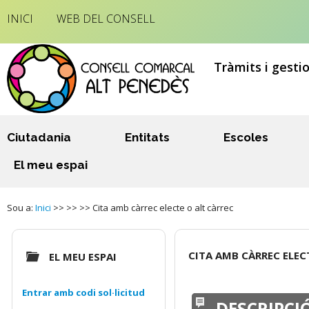
INICI
WEB DEL CONSELL
Tràmits i gesti
Ciutadania
Entitats
Escoles
El meu espai
Sou a:
Inici
>> >> >> Cita amb càrrec electe o alt càrrec
CITA AMB CÀRREC ELEC
EL MEU ESPAI
Entrar amb codi sol·licitud
DESCRIPCI