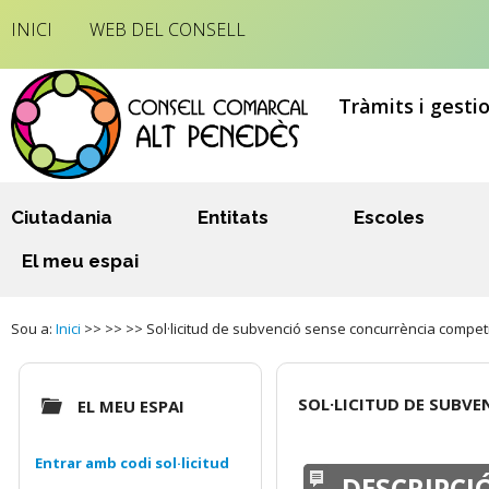
INICI
WEB DEL CONSELL
Tràmits i gesti
Ciutadania
Entitats
Escoles
El meu espai
Sou a:
Inici
>> >> >> Sol·licitud de subvenció sense concurrència competi
SOL·LICITUD DE SUBV
EL MEU ESPAI
Entrar amb codi sol·licitud
DESCRIPCI