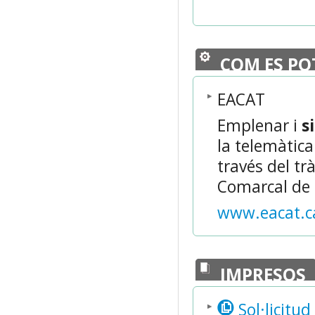
COM ES PO
EACAT
Emplenar i
s
la telemàtic
través del tr
Comarcal de 
www.eacat.c
IMPRESOS
Sol·licitu