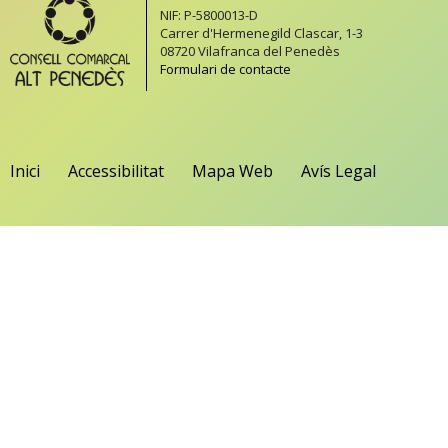
NIF: P-5800013-D
Carrer d'Hermenegild Clascar, 1-3
08720 Vilafranca del Penedès
Formulari de contacte
Inici
Accessibilitat
Mapa Web
Avís Legal