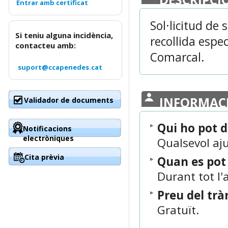
Sol·licitud de
Si teniu alguna incidència,
recollida espe
contacteu amb:
Comarcal.
suport@ccapenedes.cat
INFORMAC
Validador de documents
Qui ho pot 
Notificacions
electròniques
Qualsevol aj
Cita prèvia
Quan es po
Durant tot l'
Preu del trà
Gratuït.