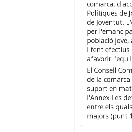
comarca, d'aco
Polítiques de J
de Joventut. L'
per l'emancip
població jove,
i fent efectius
afavorir l'equi
El Consell Co
de la comarca 
suport en matè
l'Annex I es d
entre els quals
majors (punt 1