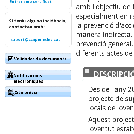
amb l'objectiu de t
especialment en re
Si teniu alguna incidència,
la prevenció d'acci
contacteu amb:
manera indirecta, 
suport@ccapenedes.cat
prevenció general.
diferents actes de
Validador de documents
DESCRIPCI
Notificacions
electròniques
Des de l'any 2
Cita prèvia
projecte de s
locals de jov
Aquest projecte
joventut establ