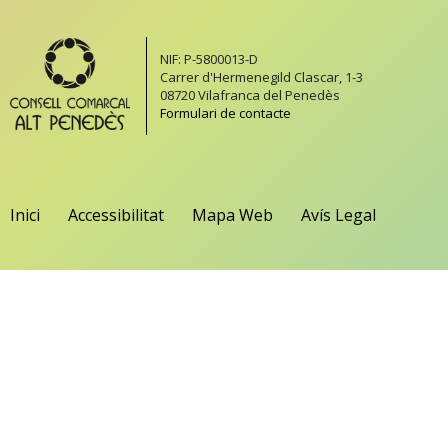
NIF: P-5800013-D
Carrer d'Hermenegild Clascar, 1-3
08720 Vilafranca del Penedès
Formulari de contacte
Inici
Accessibilitat
Mapa Web
Avís Legal