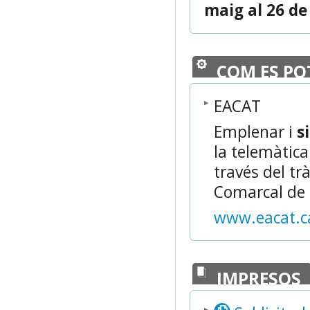
maig al 26 de
COM ES PO
EACAT
Emplenar i
s
la telemàtic
través del tr
Comarcal de 
www.eacat.c
IMPRESOS