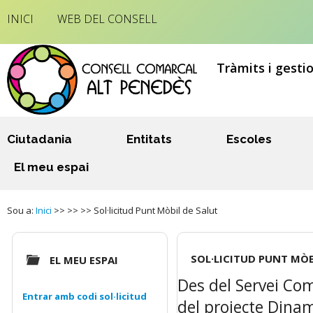
INICI
WEB DEL CONSELL
Tràmits i gesti
Ciutadania
Entitats
Escoles
El meu espai
Sou a:
Inici
>> >> >> Sol·licitud Punt Mòbil de Salut
SOL·LICITUD PUNT MÒB
EL MEU ESPAI
Des del Servei Com
Entrar amb codi sol·licitud
del projecte Dinam