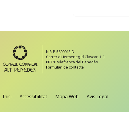
NIF: P-5800013-D
Carrer d'Hermenegild Clascar, 1-3
08720 Vilafranca del Penedès
Formulari de contacte
Inici
Accessibilitat
Mapa Web
Avís Legal