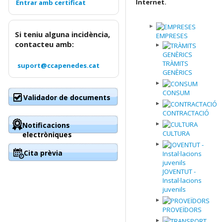
Internet.
Si teniu alguna incidència,
EMPRESES
contacteu amb:
TRÀMITS
suport@ccapenedes.cat
GENÈRICS
CONSUM
Validador de documents
CONTRACTACIÓ
Notificacions
CULTURA
electròniques
Cita prèvia
JOVENTUT -
Instal·lacions
juvenils
PROVEÏDORS