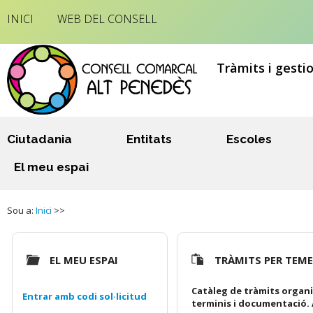
INICI
WEB DEL CONSELL
Tràmits i gesti
Ciutadania
Entitats
Escoles
El meu espai
Sou a:
Inici
>>
EL MEU ESPAI
TRÀMITS PER TEM
Catàleg de tràmits organi
Entrar amb codi sol·licitud
terminis i documentació. 