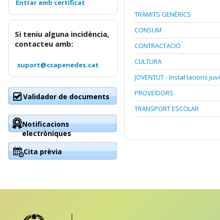
TRÀMITS GENÈRICS
CONSUM
Si teniu alguna incidència,
contacteu amb:
CONTRACTACIÓ
CULTURA
suport@ccapenedes.cat
JOVENTUT - Instal·lacions juv
PROVEÏDORS
Validador de documents
TRANSPORT ESCOLAR
Notificacions
electròniques
Cita prèvia