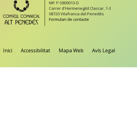
NIF: P-5800013-D
Carrer d'Hermenegild Clascar, 1-3
08720 Vilafranca del Penedès
Formulari de contacte
Inici
Accessibilitat
Mapa Web
Avís Legal