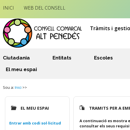
INICI
WEB DEL CONSELL
Tràmits i gesti
Ciutadania
Entitats
Escoles
El meu espai
Sou a:
Inici
>>
EL MEU ESPAI
TRAMITS PER A EM
A continuació es mostra e
Entrar amb codi sol·licitud
consultar els seus requis