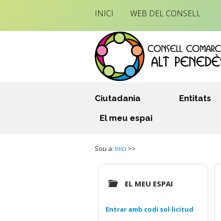
INICI
WEB DEL CONSELL
Ciutadania
Entitats
El meu espai
Sou a:
Inici
>>
EL MEU ESPAI
Entrar amb codi sol·licitud