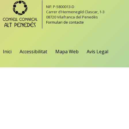
NIF: P-5800013-D
Carrer d'Hermenegild Clascar, 1-3
08720 Vilafranca del Penedès
Formulari de contacte
Inici
Accessibilitat
Mapa Web
Avís Legal