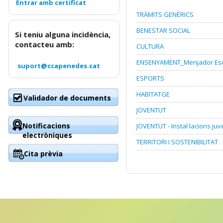
TRÀMITS GENÈRICS
BENESTAR SOCIAL
Si teniu alguna incidència,
contacteu amb:
CULTURA
ENSENYAMENT_Menjador Esc
suport@ccapenedes.cat
ESPORTS
HABITATGE
Validador de documents
JOVENTUT
Notificacions
JOVENTUT - Instal·lacions juv
electròniques
TERRITORI I SOSTENIBILITAT
Cita prèvia