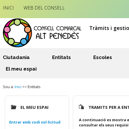
INICI
WEB DEL CONSELL
Tràmits i gesti
Ciutadania
Entitats
Escoles
El meu espai
Sou a:
Inici
>> Entitats
EL MEU ESPAI
TRAMITS PER A EN
A continuació es mostra e
Entrar amb codi sol·licitud
consultar els seus requis