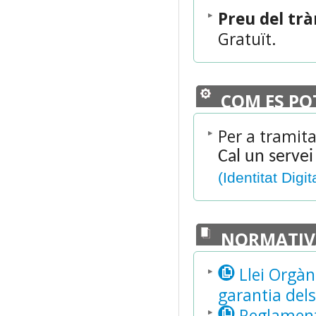
Preu del tr
Gratuït.
COM ES PO
Per a tramita
Cal un servei
(Identitat Digit
NORMATIV
Llei Orgàn
garantia dels
Reglament 