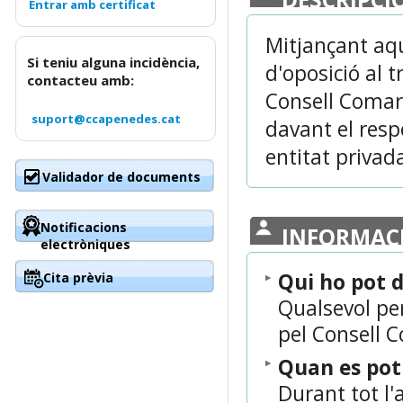
Mitjançant aqu
Si teniu alguna incidència,
d'oposició al 
contacteu amb:
Consell Comarc
suport@ccapenedes.cat
davant el resp
entitat privad
Validador de documents
Notificacions
INFORMAC
electròniques
Qui ho pot 
Cita prèvia
Qualsevol per
pel Consell C
Quan es po
Durant tot l'