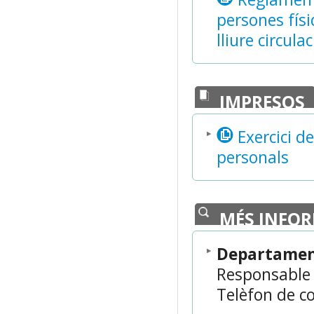
persones físi
lliure circul
IMPRESOS
Exercici d
personals
MÉS INFO
Departament
Responsable 
Telèfon de co