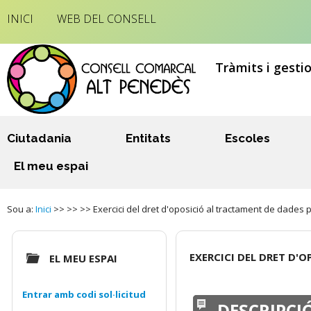
INICI
WEB DEL CONSELL
Tràmits i gesti
Ciutadania
Entitats
Escoles
El meu espai
Sou a:
Inici
>> >> >> Exercici del dret d'oposició al tractament de dades 
EXERCICI DEL DRET D'
EL MEU ESPAI
Entrar amb codi sol·licitud
DESCRIPCI