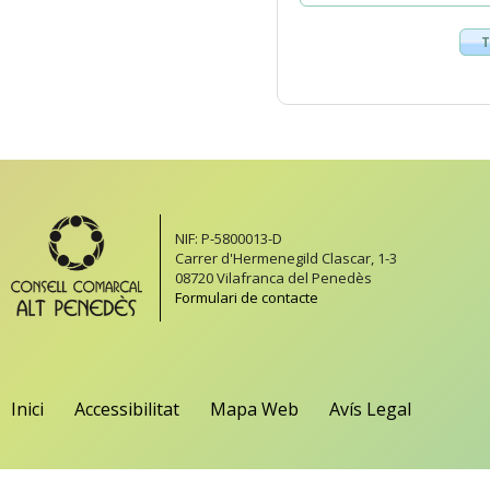
T
NIF: P-5800013-D
Carrer d'Hermenegild Clascar, 1-3
08720 Vilafranca del Penedès
Formulari de contacte
Inici
Accessibilitat
Mapa Web
Avís Legal