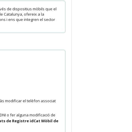
avés de dispositius mòbils que el
de Catalunya, ofereix a la
ions i ens que integren el sector
s modificar el telèfon associat
a DNI o fer alguna modificació de
ats de Registre idCat Mòbil de