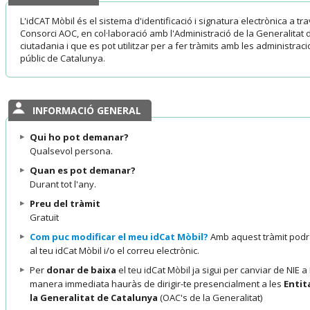
L'idCAT Mòbil és el sistema d'identificació i signatura electrònica a tr
Consorci AOC, en col·laboració amb l'Administració de la Generalitat 
ciutadania i que es pot utilitzar per a fer tràmits amb les administrac
públic de Catalunya.
INFORMACIÓ GENERAL
Qui ho pot demanar?
Qualsevol persona.
Quan es pot demanar?
Durant tot l'any.
Preu del tràmit
Gratuït
Com puc modificar el meu idCat Mòbil?
Amb aquest tràmit podrà
al teu idCat Mòbil i/o el correu electrònic.
Per
donar de baixa
el teu idCat Mòbil ja sigui per canviar de NIE 
manera immediata hauràs de dirigir-te presencialment a les
Entit
la Generalitat de Catalunya
(OAC's de la Generalitat)