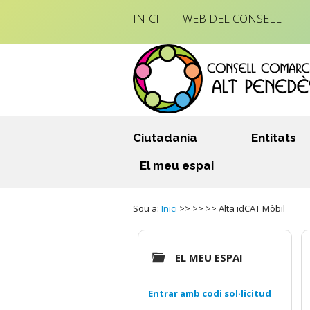
INICI
WEB DEL CONSELL
Ciutadania
Entitats
El meu espai
Sou a:
Inici
>> >> >> Alta idCAT Mòbil
EL MEU ESPAI
Entrar amb codi sol·licitud