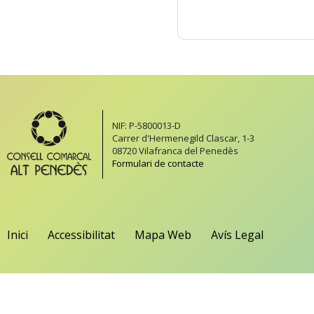
NIF: P-5800013-D
Carrer d'Hermenegild Clascar, 1-3
08720 Vilafranca del Penedès
Formulari de contacte
Inici
Accessibilitat
Mapa Web
Avís Legal