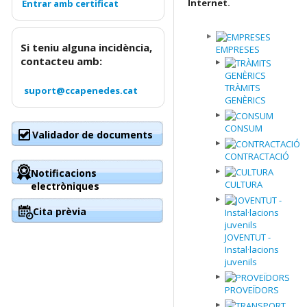
Internet.
Si teniu alguna incidència,
EMPRESES
contacteu amb:
TRÀMITS
suport@ccapenedes.cat
GENÈRICS
CONSUM
Validador de documents
CONTRACTACIÓ
Notificacions
CULTURA
electròniques
Cita prèvia
JOVENTUT -
Instal·lacions
juvenils
PROVEÏDORS