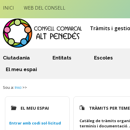
INICI
WEB DEL CONSELL
Tràmits i gesti
Ciutadania
Entitats
Escoles
El meu espai
Sou a:
Inici
>>
EL MEU ESPAI
TRÀMITS PER TEM
Catàleg de tràmits organi
Entrar amb codi sol·licitud
terminis i documentació. 