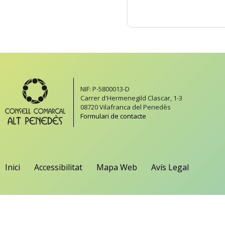
NIF: P-5800013-D
Carrer d'Hermenegild Clascar, 1-3
08720 Vilafranca del Penedès
Formulari de contacte
Inici
Accessibilitat
Mapa Web
Avís Legal