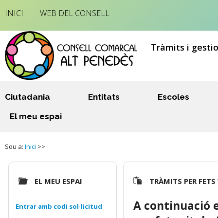
INICI
WEB DEL CONSELL
Tràmits i gesti
Ciutadania
Entitats
Escoles
El meu espai
Sou a:
Inici
>>
EL MEU ESPAI
TRÀMITS PER FETS
A continuació e
Entrar amb codi sol·licitud