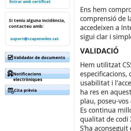
Ens hem compromè
comprensió de l
Si teniu alguna incidència,
contacteu amb:
accedeixen a Int
sigui clar i simp
suport@ccapenedes.cat
VALIDACIÓ
Validador de documents
Hem utilitzat C
especificacions
Notificacions
electròniques
usabilitat i l'ac
Cita prèvia
ha res en aquest
plau, poseu-vos 
Es continua millo
qualitat de cod
S’ha aconseguit e