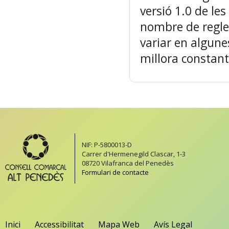
versió 1.0 de l
nombre de regles
variar en algune
millora constant
NIF: P-5800013-D
Carrer d'Hermenegild Clascar, 1-3
08720 Vilafranca del Penedès
Formulari de contacte
Inici
Accessibilitat
Mapa Web
Avís Legal