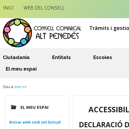
INICI
WEB DEL CONSELL
Tràmits i gesti
Ciutadania
Entitats
Escoles
El meu espai
Sou a:
Inici
>>
EL MEU ESPAI
ACCESSIBI
Entrar amb codi sol·licitud
DECLARACIÓ D