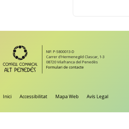
NIF: P-5800013-D
Carrer d'Hermenegild Clascar, 1-3
08720 Vilafranca del Penedès
Formulari de contacte
Inici
Accessibilitat
Mapa Web
Avís Legal