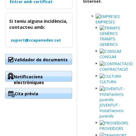
Internet.
Si teniu alguna incidència,
EMPRESES
contacteu amb:
TRÀMITS
suport@ccapenedes.cat
GENÈRICS
CONSUM
Validador de documents
CONTRACTACIÓ
Notificacions
CULTURA
electròniques
Cita prèvia
JOVENTUT -
Instal·lacions
juvenils
PROVEÏDORS