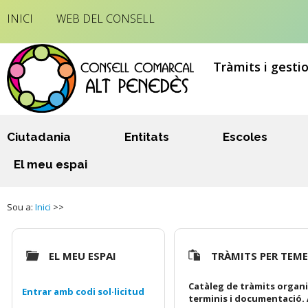
INICI
WEB DEL CONSELL
Tràmits i gesti
Ciutadania
Entitats
Escoles
El meu espai
Sou a:
Inici
>>
EL MEU ESPAI
TRÀMITS PER TEM
Catàleg de tràmits organi
Entrar amb codi sol·licitud
terminis i documentació. 