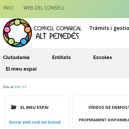
INICI
WEB DEL CONSELL
Tràmits i gesti
Ciutadania
Entitats
Escoles
El meu espai
Sou a:
Inici
>>
EL MEU ESPAI
VÍDEOS DE DEMOS
PROPERAMENT DISPONIBL
Entrar amb codi sol·licitud