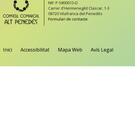
NIF: P-5800013-D
Carrer d'Hermenegild Clascar, 1-3
08720 Vilafranca del Penedès
Formulari de contacte
Inici
Accessibilitat
Mapa Web
Avís Legal