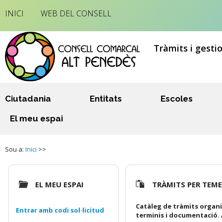
INICI
WEB DEL CONSELL
Tràmits i gesti
Ciutadania
Entitats
Escoles
El meu espai
Sou a:
Inici
>>
EL MEU ESPAI
TRÀMITS PER TEM
Catàleg de tràmits organi
Entrar amb codi sol·licitud
terminis i documentació. 