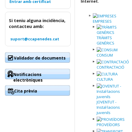
Internet.
Si teniu alguna incidència,
EMPRESES
contacteu amb:
TRÀMITS
suport@ccapenedes.cat
GENÈRICS
CONSUM
Validador de documents
CONTRACTACIÓ
Notificacions
CULTURA
electròniques
Cita prèvia
JOVENTUT -
Instal·lacions
juvenils
PROVEÏDORS