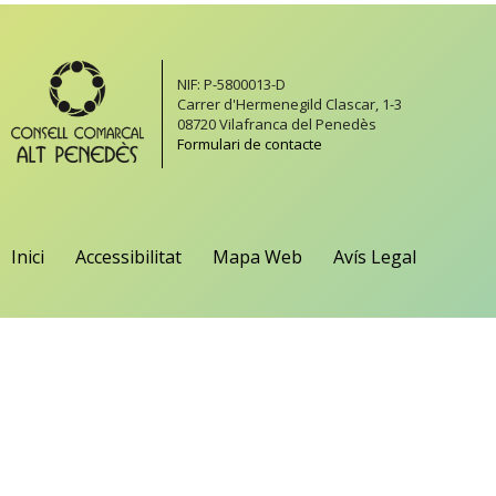
NIF: P-5800013-D
Carrer d'Hermenegild Clascar, 1-3
08720 Vilafranca del Penedès
Formulari de contacte
Inici
Accessibilitat
Mapa Web
Avís Legal