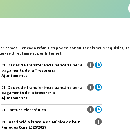
er temes. Per cada tràmit es poden consultar els seus requisits, t
zar-se directament per Internet.
01. Dades de transferència bancària per a
pagaments de la Tresoreria -
Ajuntaments
01. Dades de transferència bancària per a
pagaments de la tresoreria -
Ajuntaments
01. Factura electrònica
01. Inscripció a l'Escola de Música de l'Alt
Penedès Curs 2026/2027