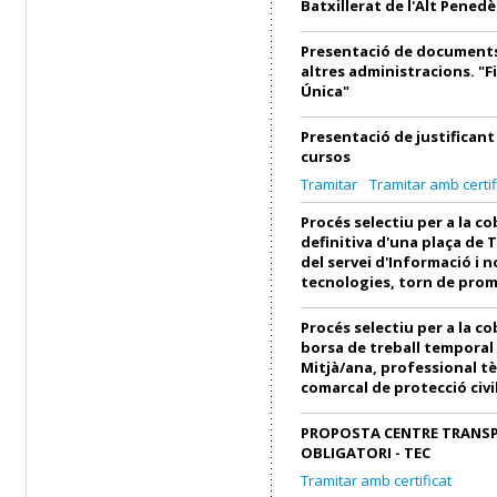
Batxillerat de l'Alt Penedè
Presentació de documents
altres administracions. "F
Única"
Presentació de justifican
cursos
Tramitar
Tramitar amb certif
Procés selectiu per a la c
definitiva d'una plaça de T
del servei d'Informació i 
tecnologies, torn de prom
Procés selectiu per a la c
borsa de treball temporal
Mitjà/ana, professional tè
comarcal de protecció civi
PROPOSTA CENTRE TRANS
OBLIGATORI - TEC
Tramitar amb certificat