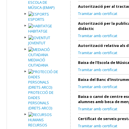
ESCOLA DE
Autorització per al tract
MÚSICA (EMAP)
Tramitar amb certificat
ESPORTS
Autorització per la public
didàctic
HABITATGE
Tramitar amb certificat
JOVENTUT
Autorització relativa als 
Tramitar amb certificat
MEDIACIÓ
Baixa de l'Escola de Músic
CIUTADANA
Tramitar amb certificat
Baixa del Banc d’Instrume
Tramitar amb certificat
PROTECCIÓ DE
Baixa o canvi de centre es
DADES
alumnes amb beca de men
PERSONALS
(DRETS ARCO)
Tramitar amb certificat
Certificat de serveis prest
RECURSOS
Tramitar amb certificat