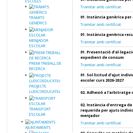
ESCOLES
Tramitar amb certificat
01. Instància genèrica per
TRÀMITS
GENÈRICS
Tramitar amb certificat
01. Instància genèrica re
MENJADOR
Tramitar amb certificat
ESCOLAR
01. Presentació d'al·legac
expedient de consum
PREMI TREBALL DE
Tramitar amb certificat
RECERCA
01. Sol·licitud d'ajut indi
escolar curs 2026-2027
PROJECTE
LUDICOEDUCATIU
02. Adhesió a l'arbitratg
02. Instància d'entrega d
TRANSPORT
requerida per ajuts indivi
ESCOLAR
menjador
Tramitar amb certificat
AJUNTAMENTS
03. Consulta en matèria 