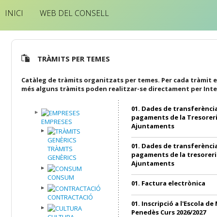
INICI
WEB DEL CONSELL
TRÀMITS PER TEMES
Catàleg de tràmits organitzats per temes. Per cada tràmit e
més alguns tràmits poden realitzar-se directament per Inte
01. Dades de transferència
pagaments de la Tresoreri
EMPRESES
Ajuntaments
01. Dades de transferència
TRÀMITS
pagaments de la tresoreri
GENÈRICS
Ajuntaments
CONSUM
01. Factura electrònica
CONTRACTACIÓ
01. Inscripció a l'Escola de
Penedès Curs 2026/2027
CULTURA