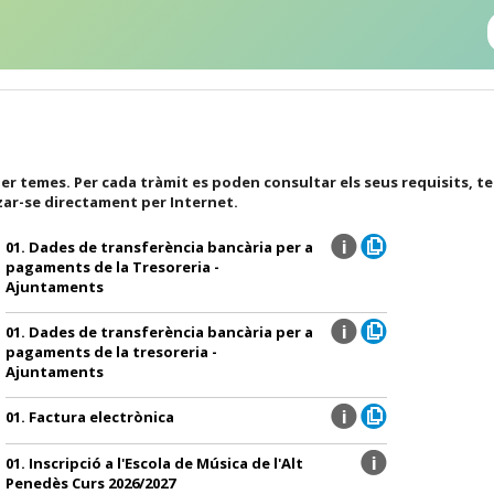
er temes. Per cada tràmit es poden consultar els seus requisits, t
zar-se directament per Internet.
01. Dades de transferència bancària per a
pagaments de la Tresoreria -
Ajuntaments
01. Dades de transferència bancària per a
pagaments de la tresoreria -
Ajuntaments
01. Factura electrònica
01. Inscripció a l'Escola de Música de l'Alt
Penedès Curs 2026/2027