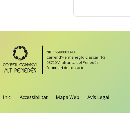
NIF: P-5800013-D
Carrer d'Hermenegild Clascar, 1-3
08720 Vilafranca del Penedès
Formulari de contacte
Inici
Accessibilitat
Mapa Web
Avís Legal