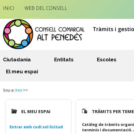
INICI
WEB DEL CONSELL
Tràmits i gesti
Ciutadania
Entitats
Escoles
El meu espai
Sou a:
Inici
>>
EL MEU ESPAI
TRÀMITS PER TEM
Catàleg de tràmits organi
Entrar amb codi sol·licitud
terminis i documentació. 