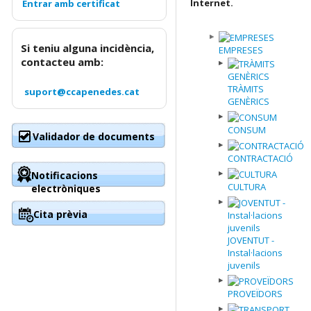
Internet.
Si teniu alguna incidència,
EMPRESES
contacteu amb:
TRÀMITS
suport@ccapenedes.cat
GENÈRICS
CONSUM
Validador de documents
CONTRACTACIÓ
Notificacions
CULTURA
electròniques
Cita prèvia
JOVENTUT -
Instal·lacions
juvenils
PROVEÏDORS