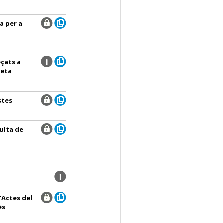
a per a
çats a
reta
stes
sulta de
d'Actes del
ès