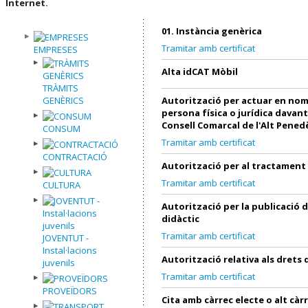
Internet.
01. Instància genèrica
Tramitar amb certificat
EMPRESES
Alta idCAT Mòbil
TRÀMITS
GENÈRICS
Autorització per actuar en nom
persona física o jurídica davant
Consell Comarcal de l'Alt Pened
CONSUM
Tramitar amb certificat
CONTRACTACIÓ
Autorització per al tractament
Tramitar amb certificat
CULTURA
Autorització per la publicació 
didàctic
Tramitar amb certificat
JOVENTUT -
Instal·lacions
Autorització relativa als drets
juvenils
Tramitar amb certificat
PROVEÏDORS
Cita amb càrrec electe o alt càr