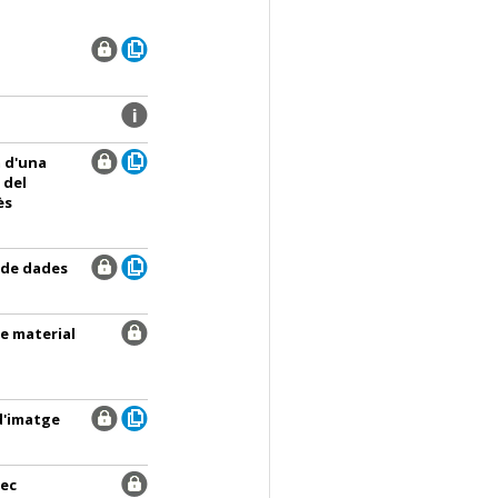
 d'una
 del
ès
 de dades
de material
 d'imatge
rec