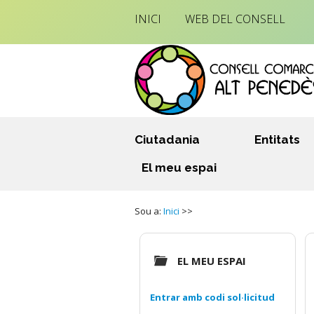
INICI
WEB DEL CONSELL
Ciutadania
Entitats
El meu espai
Sou a:
Inici
>>
EL MEU ESPAI
Entrar amb codi sol·licitud