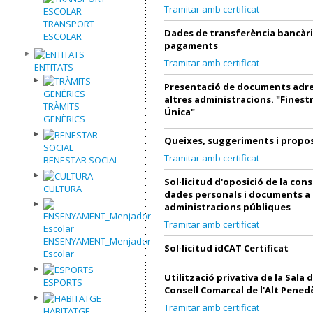
Tramitar amb certificat
TRANSPORT
Dades de transferència bancàri
ESCOLAR
pagaments
Tramitar amb certificat
ENTITATS
Presentació de documents adre
altres administracions. "Finest
TRÀMITS
Única"
GENÈRICS
Queixes, suggeriments i propo
Tramitar amb certificat
BENESTAR SOCIAL
Sol·licitud d'oposició de la con
CULTURA
dades personals i documents a
administracions públiques
Tramitar amb certificat
ENSENYAMENT_Menjador
Sol·licitud idCAT Certificat
Escolar
Utilització privativa de la Sala 
ESPORTS
Consell Comarcal de l'Alt Pened
Tramitar amb certificat
HABITATGE