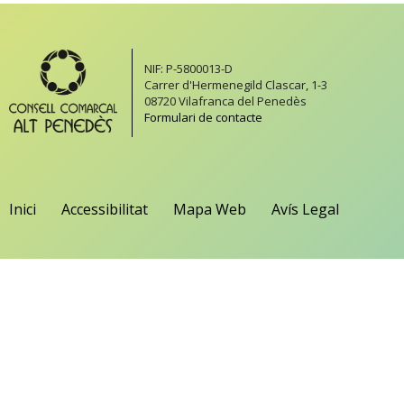
NIF: P-5800013-D
Carrer d'Hermenegild Clascar, 1-3
08720 Vilafranca del Penedès
Formulari de contacte
Inici
Accessibilitat
Mapa Web
Avís Legal