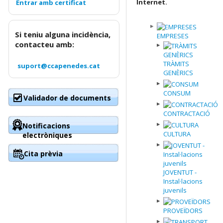
Internet.
Si teniu alguna incidència,
EMPRESES
contacteu amb:
TRÀMITS
suport@ccapenedes.cat
GENÈRICS
CONSUM
Validador de documents
CONTRACTACIÓ
Notificacions
CULTURA
electròniques
Cita prèvia
JOVENTUT -
Instal·lacions
juvenils
PROVEÏDORS