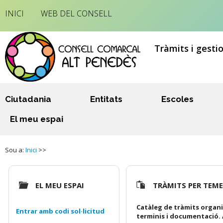
INICI
WEB DEL CONSELL
Tràmits i gesti
Ciutadania
Entitats
Escoles
El meu espai
Sou a:
Inici
>>
EL MEU ESPAI
TRÀMITS PER TEM
Catàleg de tràmits organi
Entrar amb codi sol·licitud
terminis i documentació. 