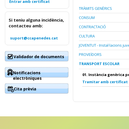
TRÀMITS GENÈRICS
CONSUM
Si teniu alguna incidència,
contacteu amb:
CONTRACTACIÓ
CULTURA
suport@ccapenedes.cat
JOVENTUT - Instal·lacions juv
PROVEÏDORS
Validador de documents
TRANSPORT ESCOLAR
Notificacions
01. Instància genèrica p
electròniques
Tramitar amb certificat
Cita prèvia