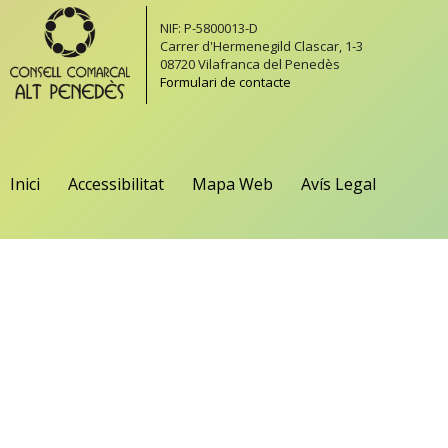
NIF: P-5800013-D
Carrer d'Hermenegild Clascar, 1-3
08720 Vilafranca del Penedès
Formulari de contacte
Inici
Accessibilitat
Mapa Web
Avís Legal