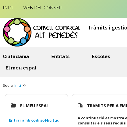
INICI
WEB DEL CONSELL
Tràmits i gesti
Ciutadania
Entitats
Escoles
El meu espai
Sou a:
Inici
>>
EL MEU ESPAI
TRAMITS PER A EM
A continuació es mostra e
Entrar amb codi sol·licitud
consultar els seus requis