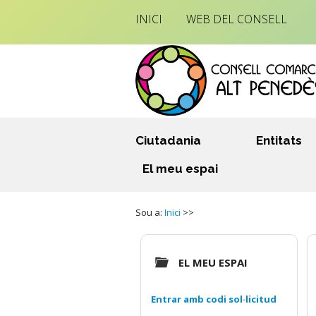
INICI
WEB DEL CONSELL
Ciutadania
Entitats
El meu espai
Sou a:
Inici
>>
EL MEU ESPAI
Entrar amb codi sol·licitud