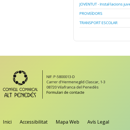
JOVENTUT - Instal·lacions juv
PROVEÏDORS
TRANSPORT ESCOLAR
NIF: P-5800013-D
Carrer d'Hermenegild Clascar, 1-3
08720 Vilafranca del Penedès
Formulari de contacte
Inici
Accessibilitat
Mapa Web
Avís Legal