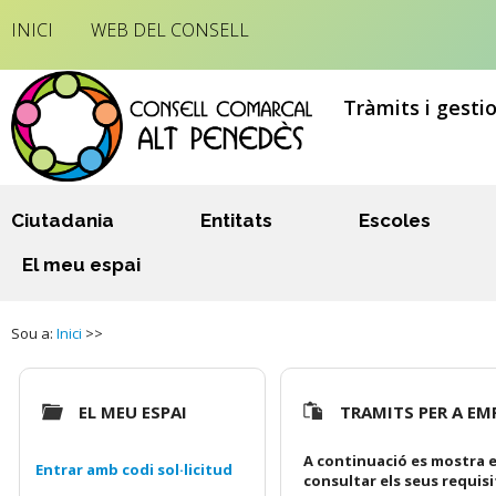
INICI
WEB DEL CONSELL
Tràmits i gesti
Ciutadania
Entitats
Escoles
El meu espai
Sou a:
Inici
>>
EL MEU ESPAI
TRAMITS PER A EM
A continuació es mostra e
Entrar amb codi sol·licitud
consultar els seus requis