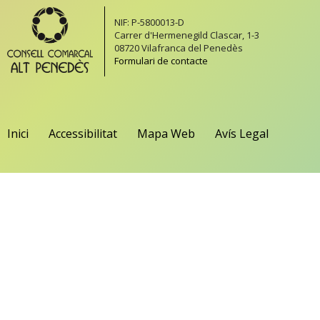
NIF: P-5800013-D
Carrer d'Hermenegild Clascar, 1-3
08720 Vilafranca del Penedès
Formulari de contacte
Inici
Accessibilitat
Mapa Web
Avís Legal