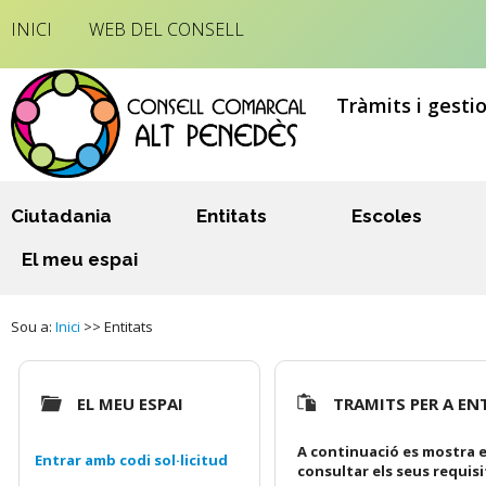
INICI
WEB DEL CONSELL
Tràmits i gesti
Ciutadania
Entitats
Escoles
El meu espai
Sou a:
Inici
>> Entitats
EL MEU ESPAI
TRAMITS PER A EN
A continuació es mostra e
Entrar amb codi sol·licitud
consultar els seus requis