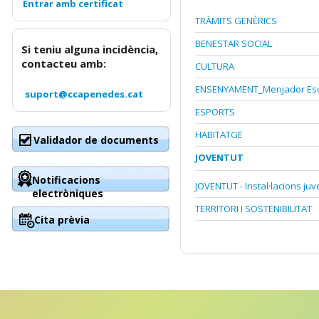
TRÀMITS GENÈRICS
BENESTAR SOCIAL
Si teniu alguna incidència,
contacteu amb:
CULTURA
ENSENYAMENT_Menjador Esc
suport@ccapenedes.cat
ESPORTS
HABITATGE
Validador de documents
JOVENTUT
Notificacions
JOVENTUT - Instal·lacions juv
electròniques
TERRITORI I SOSTENIBILITAT
Cita prèvia