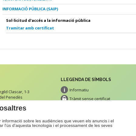
INFORMACIÓ PÚBLICA (SAIP)
Sol·licitud d'accés a la informació pública
Tramitar amb certificat
LLEGENDA DE SÍMBOLS
Informatiu
ild Clascar, 1-3
 del Penedès
Tràmit sense certificat
tacte
osaltres
Tràmit amb certificat
Impresos
ir informació sobre les audiències que veuen els anuncis i el
Pagament
zar l'ús d'aquesta tecnologia i el processament de les seves
b
Avís Legal
Proje