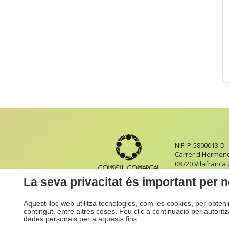
NIF: P-5800013-D
Carrer d'Hermeneg
08720 Vilafranca
Formulari de con
La seva privacitat és important per n
Aquest lloc web utilitza tecnologies, com les cookies, per obten
contingut, entre altres coses. Feu clic a continuació per autorit
dades personals per a aquests fins.
Inici
Accessibilitat
Mapa We