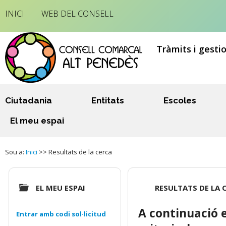
INICI
WEB DEL CONSELL
Tràmits i gesti
Ciutadania
Entitats
Escoles
El meu espai
Sou a:
Inici
>> Resultats de la cerca
EL MEU ESPAI
RESULTATS DE LA 
A continuació 
Entrar amb codi sol·licitud