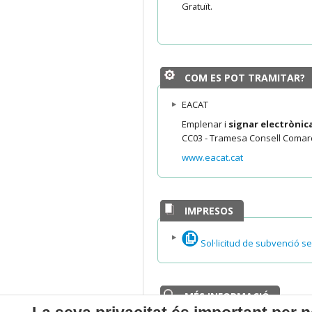
Gratuït.
COM ES POT TRAMITAR?
EACAT
Emplenar i
signar electròni
CC03 - Tramesa Consell Comarc
www.eacat.cat
IMPRESOS
Sol·licitud de subvenció s
MÉS INFORMACIÓ