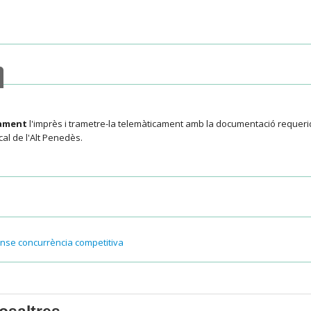
cament
l'imprès i trametre-la telemàticament amb la documentació requerida
al de l'Alt Penedès.
ense concurrència competitiva