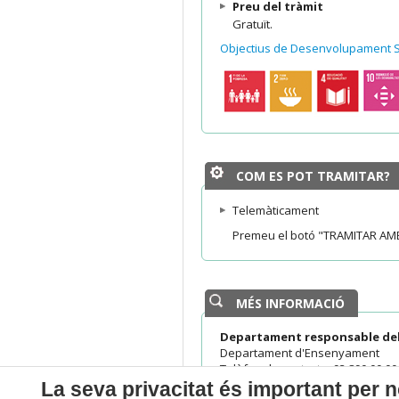
Preu del tràmit
Gratuït.
Objectius de Desenvolupament S
COM ES POT TRAMITAR?
Telemàticament
Premeu el botó "TRAMITAR AMB
MÉS INFORMACIÓ
Departament responsable del
Departament d'Ensenyament
Telèfon de contacte: 93 890 00 00 
La seva privacitat és important per n