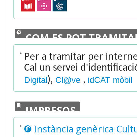
COM ES POT TRAMITA
Per a tramitar per intern
Cal un servei d'identificac
),
,
Digital
Cl@ve
idCAT mòbil
IMPRESOS
Instància genèrica Cult