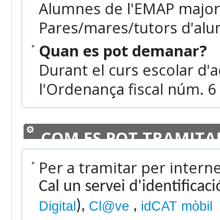
Alumnes de l'EMAP majors
Pares/mares/tutors d'alu
Quan es pot demanar?
Durant el curs escolar d'a
l'Ordenança fiscal núm. 6
COM ES POT TRAMITA
Per a tramitar per intern
Cal un servei d'identificac
),
,
Digital
Cl@ve
idCAT mòbil