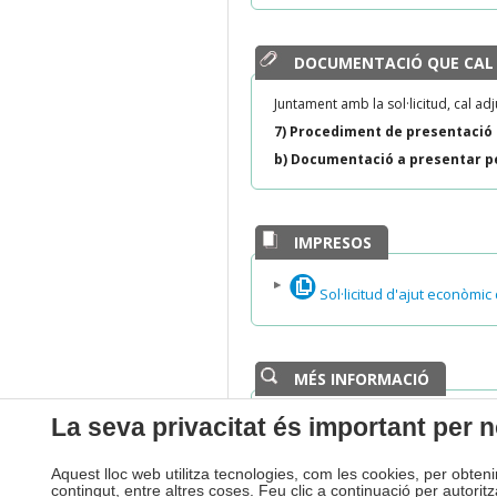
DOCUMENTACIÓ QUE CAL
Juntament amb la sol·licitud, cal ad
7) Procediment de presentació d
b) Documentació a presentar pe
IMPRESOS
Sol·licitud d'ajut econòmi
MÉS INFORMACIÓ
Departament responsable de
La seva privacitat és important per n
Benestar Social
Telèfon de contacte: 93 890 00 00
Aquest lloc web utilitza tecnologies, com les cookies, per obten
A/E: ssocials@ccapenedes.cat
contingut, entre altres coses. Feu clic a continuació per autorit