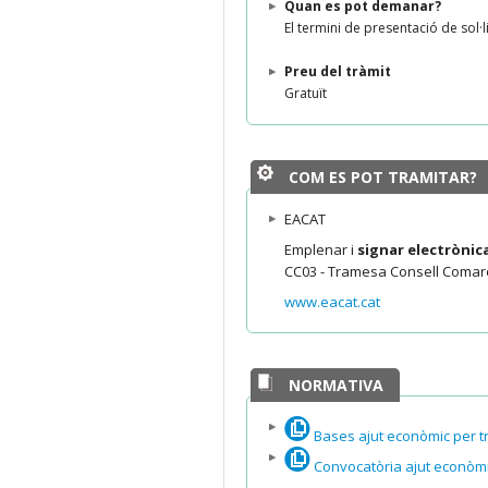
Quan es pot demanar?
El termini de presentació de sol·l
Preu del tràmit
Gratuït
COM ES POT TRAMITAR?
EACAT
Emplenar i
signar electròni
CC03 - Tramesa Consell Comarc
www.eacat.cat
NORMATIVA
Bases ajut econòmic per t
Convocatòria ajut econòmi