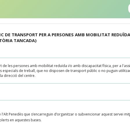
IC DE TRANSPORT PER A PERSONES AMB MOBILITAT REDUÏDA
ATÒRIA TANCADA)
t de les persones amb mobilitat reduïda i/o amb discapacitat física, per a l'ass
es especials de treball, que no disposen de transport públic o no puguin utilitz
la direcció del centre.
 l'Alt Penedès que s’encarreguin d’organitzar o subvencionar aquest servei mitj
ablerts en aquestes bases.