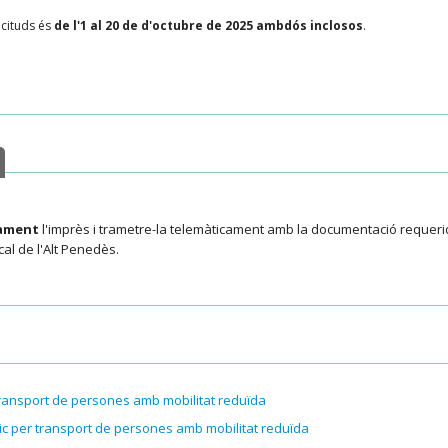
icituds és
de l'1 al 20 de d'octubre de 2025 ambdós inclosos
.
cament
l'imprès i trametre-la telemàticament amb la documentació requerida
al de l'Alt Penedès.
ransport de persones amb mobilitat reduïda
c per transport de persones amb mobilitat reduïda