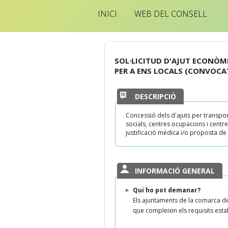
INICI
WEB DEL CONSELL
SOL·LICITUD D'AJUT ECONÒM
PER A ENS LOCALS (CONVOC
DESCRIPCIÓ
Concessió dels d'ajuts per transpor
socials, centres ocupacions i centr
justificació mèdica i/o proposta de 
INFORMACIÓ GENERAL
Qui ho pot demanar?
Els ajuntaments de la comarca de
que compleixin els requisits est