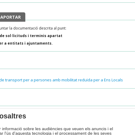
 APORTAR
juntar la documentació descrita al punt:
e sol·licituds i terminis apartat
r a entitats i ajuntaments.
c de transport per a persones amb mobilitat reduïda per a Ens Locals
l tràmit
osaltres
 (ext. 400 / 401)
ir informació sobre les audiències que veuen els anuncis i el
zar l'ús d'aquesta tecnologia i el processament de les seves