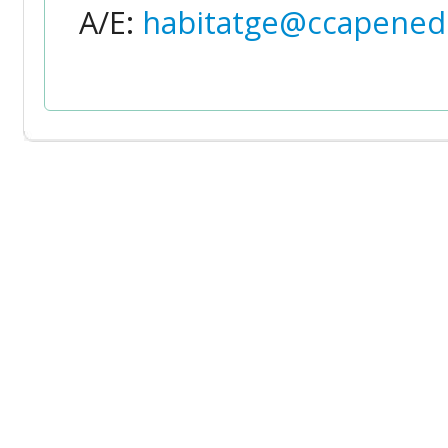
A/E:
habitatge@ccapened