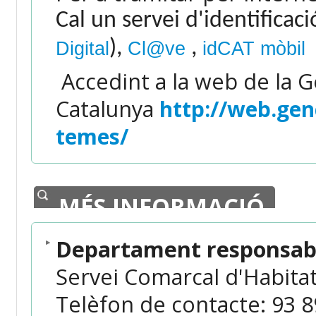
Cal un servei d'identificac
),
,
Digital
Cl@ve
idCAT mòbil
Accedint a
la web de la G
Catalunya
http://web.gen
temes/
MÉS INFORMACIÓ
Departament responsabl
Servei Comarcal d'Habita
Telèfon de contacte: 93 89