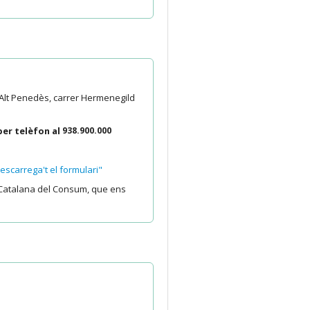
'Alt Penedès, carrer Hermenegild
per telèfon al
938.900.000
scarrega't el formulari"
ia Catalana del Consum, que ens