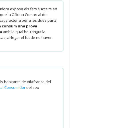
dora exposa els fets succeïts en
 que la Oficina Comarcal de
atisfactòria per a les dues parts.
en consum una prova
sa
amb la qual heu tingut la
cas, al·legar el fet de no haver
ls habitants de Vilafranca del
ó al Consumidor
del seu