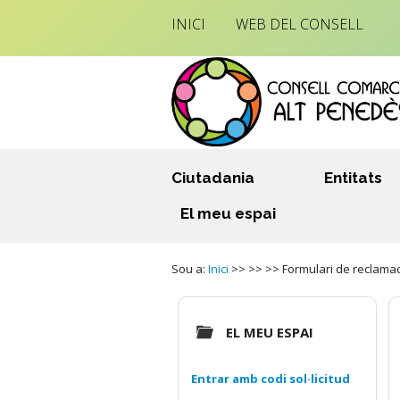
INICI
WEB DEL CONSELL
Ciutadania
Entitats
El meu espai
Sou a:
Inici
>> >> >> Formulari de reclama
EL MEU ESPAI
Entrar amb codi sol·licitud