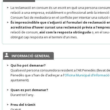
La reclamació en consum és un escrit en què una persona consumi
relació a una empresa, establiment o professional amb la intenció
Consum faci de mediadora en el conflicte per intentar una solució s
És imprescindible que s'adjunti al formulari de reclamació 
acreditativa d'haver cursat una reclamació prèvia a l'empre
relació de consum,
així com la resposta obtinguda
o, en el seu 
obtingut cap resposta en el termini d'un mes.
INFORMACIÓ GENERAL
Qui ho pot demanar?
Qualsevol persona consumidora resident a l'Alt Penedès (llevat de
Penedès que s'han de d'adreçar a l'
Oficina Municipal d'Informaci
ajuntament).
Quan es pot demanar?
Durant tot l'any.
Preu del tràmit
Gratuït.