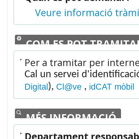
Veure informació tràmi
COM ES POT TRAMITA
Per a tramitar per intern
Cal un servei d'identificac
),
,
Digital
Cl@ve
idCAT mòbil
MÉS INFORMACIÓ
Departament responsabl