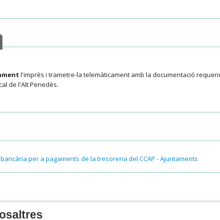
cament
l'imprès i trametre-la telemàticament amb la documentació requerida
al de l'Alt Penedès.
 bancària per a pagaments de la tresoreria del CCAP - Ajuntaments
tràmit
:
osaltres