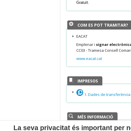
Gratuït.
COM ES POT TRAMITAR?
EACAT
Emplenar i
signar electròni
CC03 - Tramesa Consell Comarc
www.eacat.cat
IMPRESOS
1. Dades de transferència
MÉS INFORMACIÓ
Departament responsable del 
La seva privacitat és important per n
Tresoreria.