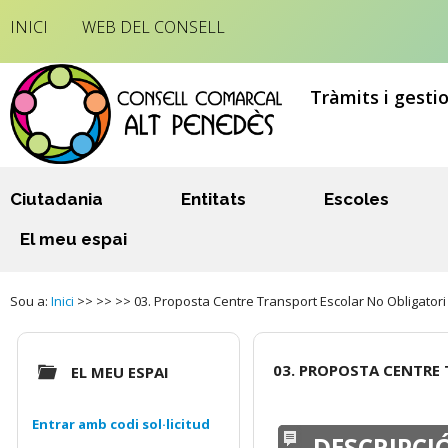
INICI
WEB DEL CONSELL
Tràmits i gesti
Ciutadania
Entitats
Escoles
El meu espai
Sou a:
Inici
>> >> >> 03. Proposta Centre Transport Escolar No Obligato
03. PROPOSTA CENTRE
EL MEU ESPAI
Entrar amb codi sol·licitud
DESCRIPCI