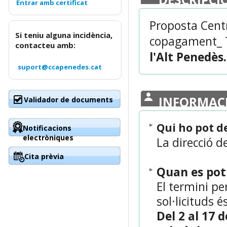
Proposta Centr
Si teniu alguna incidència,
copagament_
contacteu amb:
l'Alt Penedès.
suport@ccapenedes.cat
INFORMAC
Validador de documents
Qui ho pot 
Notificacions
electròniques
La direcció d
Cita prèvia
Quan es po
El termini pe
sol·licituds é
Del 2 al 17 