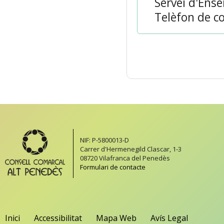
Servei d'Ens
Telèfon de co
NIF: P-5800013-D
Carrer d'Hermenegild Clascar, 1-3
08720 Vilafranca del Penedès
Formulari de contacte
Inici
Accessibilitat
Mapa Web
Avís Legal