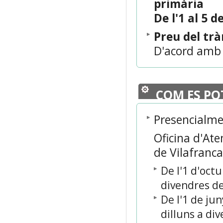
primària
De l'1 al 5 d
Preu del tr
D'acord amb 
COM ES PO
Presencialm
Oficina d'Ate
de Vilafranca
De l'1 d'oct
divendres de
De l'1 de ju
dilluns a di