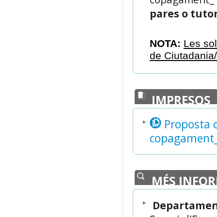
copagament_
pares o tuto
NOTA:
Les sol
de Ciutadania
IMPRESOS
Proposta c
copagament
MÉS INFO
Departament