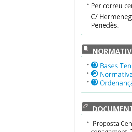
Per correu cer
C/ Hermenegil
Penedès.
NORMATIV
Bases Ten
Normativa 
Ordenança 
DOCUMENT
Proposta Cen