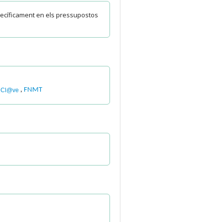
specíficament en els pressupostos
,
,
FNMT
Cl@ve