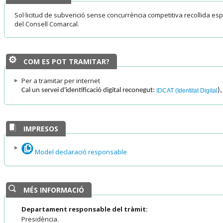
Sol·licitud de subvenció sense concurrència competitiva recollida e
del Consell Comarcal.
COM ES POT TRAMITAR?
Per a tramitar per internet
Cal un servei d'identificació digital reconegut:
)
IDCAT (Identitat Digital
IMPRESOS
Model declaració responsable
MÉS INFORMACIÓ
Departament responsable del tràmit:
Presidència.