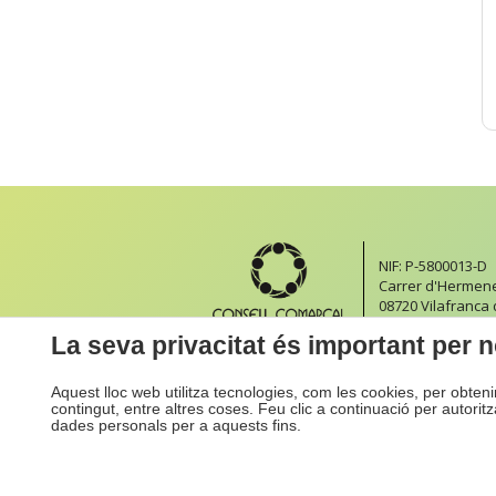
NIF: P-5800013-D
Carrer d'Hermeneg
08720 Vilafranca
Formulari de con
La seva privacitat és important per n
Aquest lloc web utilitza tecnologies, com les cookies, per obten
contingut, entre altres coses. Feu clic a continuació per autorit
dades personals per a aquests fins.
Inici
Accessibilitat
Mapa We