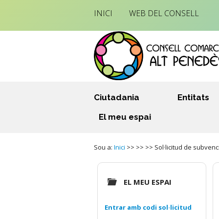
INICI
WEB DEL CONSELL
Ciutadania
Entitats
El meu espai
Sou a:
Inici
>> >> >> Sol·licitud de subven
EL MEU ESPAI
Entrar amb codi sol·licitud