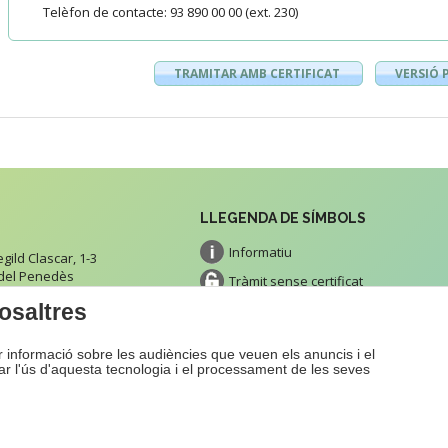
Telèfon de contacte: 93 890 00 00 (ext. 230)
TRAMITAR AMB CERTIFICAT
VERSIÓ 
LLEGENDA DE SÍMBOLS
Informatiu
ild Clascar, 1-3
 del Penedès
Tràmit sense certificat
tacte
osaltres
Tràmit amb certificat
Impresos
ir informació sobre les audiències que veuen els anuncis i el
Pagament
zar l'ús d'aquesta tecnologia i el processament de les seves
b
Avís Legal
Proje