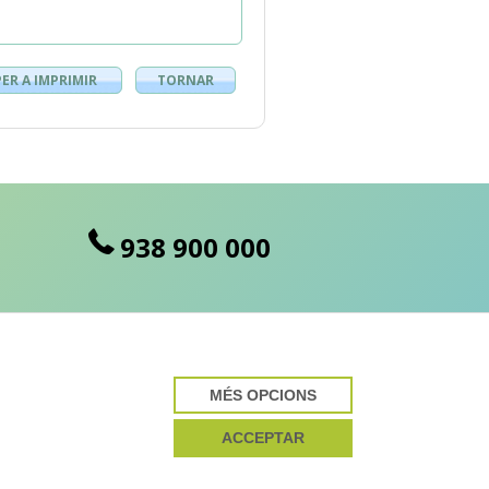
PER A IMPRIMIR
TORNAR
938 900 000
MÉS OPCIONS
cte desenvolupat per
ACCEPTAR