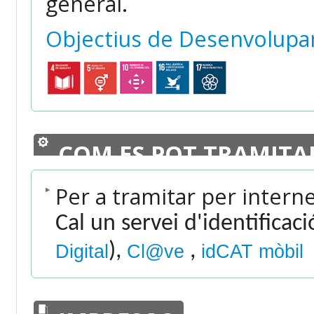
general.
Objectius de Desenvolupa
COM ES POT TRAMITA
Per a tramitar per intern
Cal un servei d'identificac
),
,
Digital
Cl@ve
idCAT mòbil