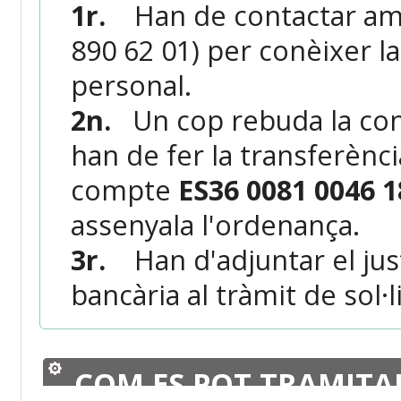
1r.
Han de contactar amb
890 62 01) per conèixer la 
personal.
2n.
Un cop rebuda la conf
han de fer la transferènc
compte
ES36 0081 0046 1
assenyala l'ordenança.
3r.
Han d'adjuntar el just
bancària al tràmit de sol·li
COM ES POT TRAMITA