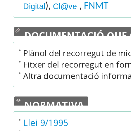
),
,
FNMT
Digital
Cl@ve
DOCUMENTACIÓ QUE 
Plànol del recorregut de mi
Fitxer del recorregut en for
Altra documentació informativa
NORMATIVA
Llei 9/1995