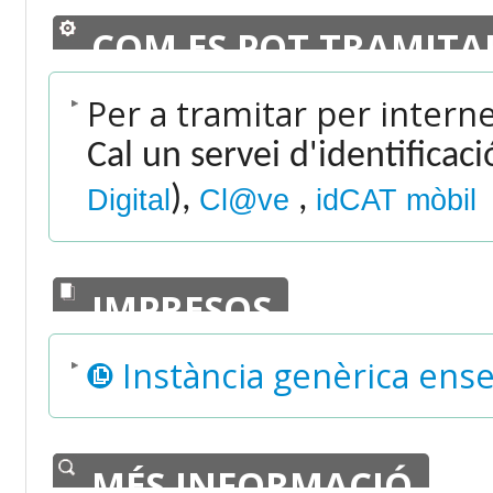
COM ES POT TRAMITA
Per a tramitar per intern
Cal un servei d'identificac
),
,
Digital
Cl@ve
idCAT mòbil
IMPRESOS
Instància genèrica en
MÉS INFORMACIÓ