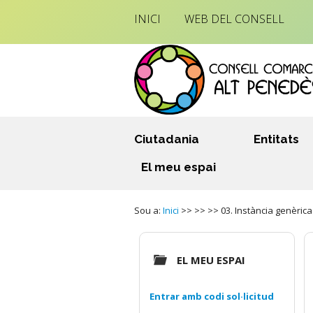
INICI
WEB DEL CONSELL
Ciutadania
Entitats
El meu espai
Sou a:
Inici
>> >> >> 03. Instància genèrica
EL MEU ESPAI
Entrar amb codi sol·licitud