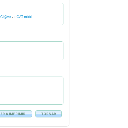
,
Cl@ve
idCAT mòbil
PER A IMPRIMIR
TORNAR