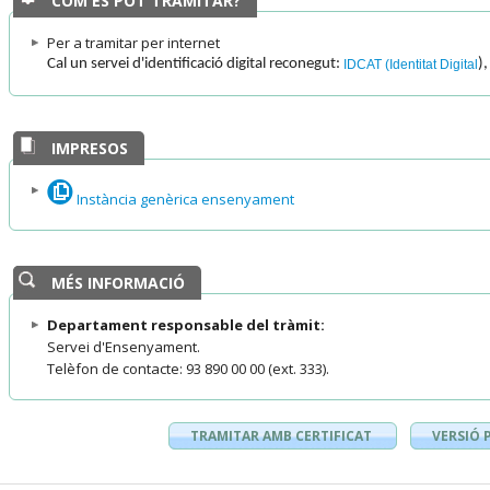
COM ES POT TRAMITAR?
Per a tramitar per internet
Cal un servei d'identificació digital reconegut:
),
IDCAT (Identitat Digital
IMPRESOS
Instància genèrica ensenyament
MÉS INFORMACIÓ
Departament responsable del tràmit:
Servei d'Ensenyament.
Telèfon de contacte: 93 890 00 00 (ext. 333).
TRAMITAR AMB CERTIFICAT
VERSIÓ 