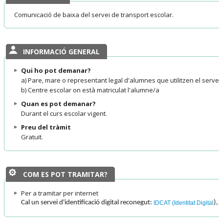
Comunicació de baixa del servei de transport escolar.
INFORMACIÓ GENERAL
Qui ho pot demanar?
a) Pare, mare o representant legal d'alumnes que utilitzen el serve
b) Centre escolar on està matriculat l'alumne/a
Quan es pot demanar?
Durant el curs escolar vigent.
Preu del tràmit
Gratuït.
COM ES POT TRAMITAR?
Per a tramitar per internet
Cal un servei d'identificació digital reconegut:
),
IDCAT (Identitat Digital