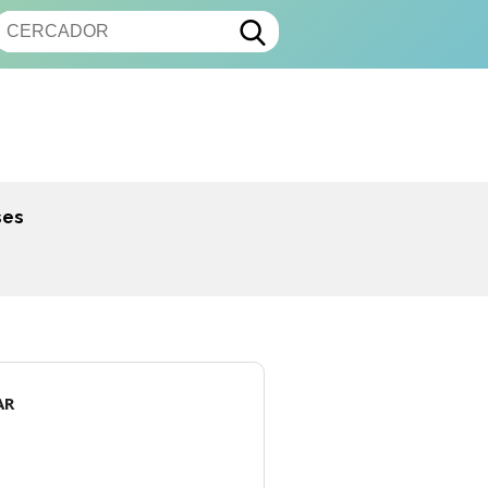
ses
AR