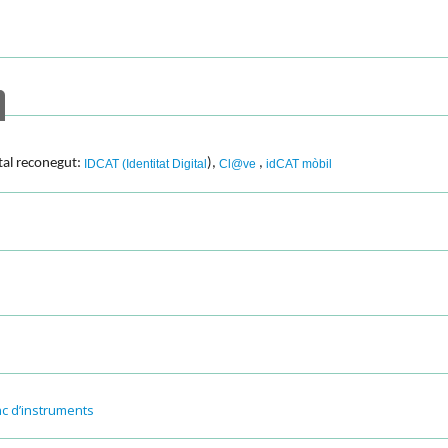
ital reconegut:
),
,
IDCAT (Identitat Digital
Cl@ve
idCAT mòbil
nc d’instruments