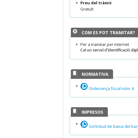
Preu del tràmit
Gratuït.
COM ES POT TRAMITAR?
Per a tramitar per internet
Cal un servei d'identificació dig
NORMATIVA
Ordenança fiscal núm. 6
IMPRESOS
Sol·licitud de baixa del ba