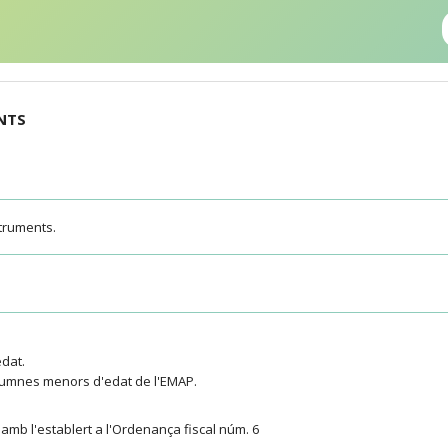
NTS
struments.
edat.
alumnes menors d'edat de l'EMAP.
 amb l'establert a l'Ordenança fiscal núm. 6