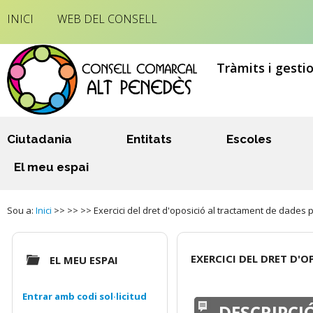
INICI
WEB DEL CONSELL
Tràmits i gesti
Ciutadania
Entitats
Escoles
El meu espai
Sou a:
Inici
>> >> >> Exercici del dret d'oposició al tractament de dades 
EXERCICI DEL DRET D'
EL MEU ESPAI
Entrar amb codi sol·licitud
DESCRIPCI