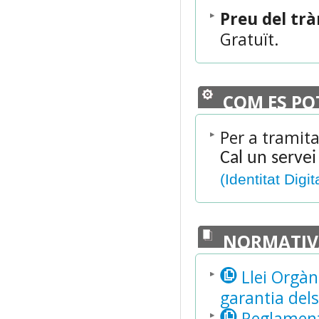
Preu del tr
Gratuït.
COM ES PO
Per a tramita
Cal un servei
(Identitat Digit
NORMATIV
Llei Orgàn
garantia dels
Reglament 