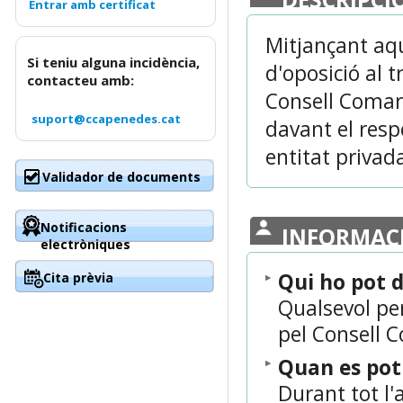
Mitjançant aqu
Si teniu alguna incidència,
d'oposició al 
contacteu amb:
Consell Comarc
suport@ccapenedes.cat
davant el resp
entitat privad
Validador de documents
Notificacions
INFORMAC
electròniques
Qui ho pot 
Cita prèvia
Qualsevol per
pel Consell C
Quan es po
Durant tot l'