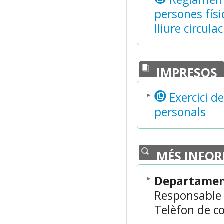
persones físi
lliure circul
IMPRESOS
Exercici d
personals
MÉS INFO
Departament
Responsable 
Telèfon de co